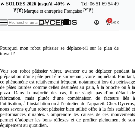
Passer
🔥
SOLDES 2026 jusqu'à -40%
🔥
Tel: 06 51 69 54 49
au
🇫🇷 Marque et entreprise Française 🇫🇷
contenu
0
0,00
€
Aucun
résultat
Pourquoi mon robot pâtissier se déplace-t-il sur le plan de
travail ?
Voir son robot pâtissier vibrer, avancer ou se déplacer pendant la
préparation d’une pâte peut être surprenant, voire inquiétant. Pourtant,
ce phénomène est relativement fréquent, notamment lors du pétrissage
de pâtes lourdes comme celles destinées au pain, à la brioche ou à la
pizza. Dans la majorité des cas, il ne s’agit pas d’un défaut de
fabrication, mais plutôt d’une combinaison de facteurs liés à
l’utilisation, à l’installation ou à l’entretien de l’appareil. Chez Dyceros,
nous savons qu’un robot pâtissier bien utilisé offre à la fois stabilité et
performances durables. Comprendre les causes de ces mouvements
permet d’adopter les bons réflexes et de profiter pleinement de son
équipement au quotidien.