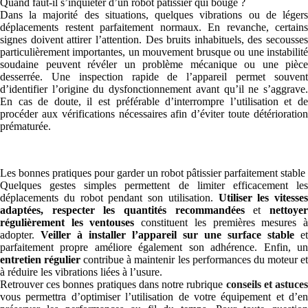
Quand faut-il s’inquiéter d’un robot pâtissier qui bouge ?
Dans la majorité des situations, quelques vibrations ou de légers
déplacements restent parfaitement normaux. En revanche, certains
signes doivent attirer l’attention. Des bruits inhabituels, des secousses
particulièrement importantes, un mouvement brusque ou une instabilité
soudaine peuvent révéler un problème mécanique ou une pièce
desserrée. Une inspection rapide de l’appareil permet souvent
d’identifier l’origine du dysfonctionnement avant qu’il ne s’aggrave.
En cas de doute, il est préférable d’interrompre l’utilisation et de
procéder aux vérifications nécessaires afin d’éviter toute détérioration
prématurée.
Les bonnes pratiques pour garder un robot pâtissier parfaitement stable
Quelques gestes simples permettent de limiter efficacement les
déplacements du robot pendant son utilisation.
Utiliser les vitesses
adaptées,
respecter les quantités recommandées
et
nettoye
régulièrement les ventouses
constituent les premières mesures 
adopter.
Veiller à installer l’appareil sur une surface stable
et
parfaitement propre améliore également son adhérence. Enfin, un
entretien régulier
contribue à maintenir les performances du moteur e
à réduire les vibrations liées à l’usure.
Retrouver ces bonnes pratiques dans notre rubrique
conseils et astuce
vous permettra d’optimiser l’utilisation de votre équipement et d’en