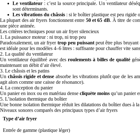
Le ventilateur
: c’est la source principale. Un ventilateur déséq
sont déterminants.
Les vibrations du châssis
: si le boîtier plastique est peu rigid
La plupart des air fryers fonctionnent entre
50 et 65 dB
. À titre de co
une pièce animée.
Les critères techniques pour un air fryer silencieux
1. La puissance moteur : ni trop, ni trop peu
Paradoxalement, un air fryer
trop peu puissant
peut être plus bruyant 
est idéale pour les modèles 4–6 litres : suffisante pour chauffer vite san
2. La qualité du ventilateur
Un ventilateur équilibré avec des
roulements à billes de qualité
génè
maintenant un débit d’air élevé.
3. Le châssis et les patins
Un
châssis rigide et dense
absorbe les vibrations plutôt que de les ampl
agit alors comme une caisse de résonance).
4. La conception du panier
Un panier en inox ou en matériau dense
cliquète moins
qu’un panier en
5. L’isolation thermique du boîtier
Une bonne isolation thermique réduit les dilatations du boîtier dues à la
Niveaux sonores comparés des principaux types d’air fryers
Type d’air fryer
Entrée de gamme (plastique léger)