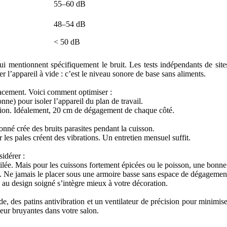
55–60 dB
48–54 dB
< 50 dB
qui mentionnent spécifiquement le bruit. Les tests indépendants de s
r l’appareil à vide : c’est le niveau sonore de base sans aliments.
lacement. Voici comment optimiser :
nne) pour isoler l’appareil du plan de travail.
exion. Idéalement, 20 cm de dégagement de chaque côté.
onné crée des bruits parasites pendant la cuisson.
r les pales créent des vibrations. Un entretien mensuel suffit.
idérer :
tilée. Mais pour les cuissons fortement épicées ou le poisson, une bonn
es. Ne jamais le placer sous une armoire basse sans espace de dégagement
 au design soigné s’intègre mieux à votre décoration.
de, des patins antivibration et un ventilateur de précision pour minimis
peur bruyantes dans votre salon.