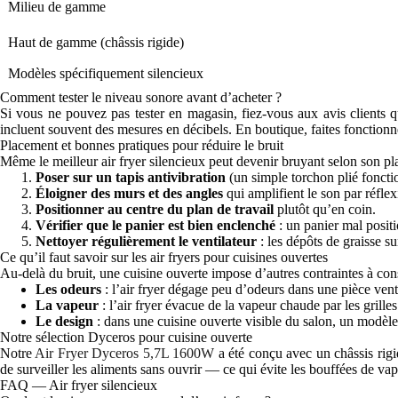
Milieu de gamme
Haut de gamme (châssis rigide)
Modèles spécifiquement silencieux
Comment tester le niveau sonore avant d’acheter ?
Si vous ne pouvez pas tester en magasin, fiez-vous aux avis clients 
incluent souvent des mesures en décibels. En boutique, faites fonctionne
Placement et bonnes pratiques pour réduire le bruit
Même le meilleur air fryer silencieux peut devenir bruyant selon son p
Poser sur un tapis antivibration
(un simple torchon plié fonctio
Éloigner des murs et des angles
qui amplifient le son par réfl
Positionner au centre du plan de travail
plutôt qu’en coin.
Vérifier que le panier est bien enclenché
: un panier mal positi
Nettoyer régulièrement le ventilateur
: les dépôts de graisse su
Ce qu’il faut savoir sur les air fryers pour cuisines ouvertes
Au-delà du bruit, une cuisine ouverte impose d’autres contraintes à cons
Les odeurs
: l’air fryer dégage peu d’odeurs dans une pièce ven
La vapeur
: l’air fryer évacue de la vapeur chaude par les grill
Le design
: dans une cuisine ouverte visible du salon, un modèle
Notre sélection Dyceros pour cuisine ouverte
Notre
Air Fryer Dyceros 5,7L 1600W
a été conçu avec un châssis rigi
de surveiller les aliments sans ouvrir — ce qui évite les bouffées de va
FAQ — Air fryer silencieux