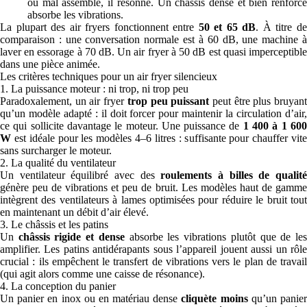
ou mal assemblé, il résonne. Un châssis dense et bien renforcé
absorbe les vibrations.
La plupart des air fryers fonctionnent entre
50 et 65 dB
. À titre d
comparaison : une conversation normale est à 60 dB, une machine à
laver en essorage à 70 dB. Un air fryer à 50 dB est quasi imperceptible
dans une pièce animée.
Les critères techniques pour un air fryer silencieux
1. La puissance moteur : ni trop, ni trop peu
Paradoxalement, un air fryer
trop peu puissant
peut être plus bruyan
qu’un modèle adapté : il doit forcer pour maintenir la circulation d’air,
ce qui sollicite davantage le moteur. Une puissance de
1 400 à 1 60
W
est idéale pour les modèles 4–6 litres : suffisante pour chauffer vite
sans surcharger le moteur.
2. La qualité du ventilateur
Un ventilateur équilibré avec des
roulements à billes de qualit
génère peu de vibrations et peu de bruit. Les modèles haut de gamme
intègrent des ventilateurs à lames optimisées pour réduire le bruit tout
en maintenant un débit d’air élevé.
3. Le châssis et les patins
Un
châssis rigide et dense
absorbe les vibrations plutôt que de le
amplifier. Les patins antidérapants sous l’appareil jouent aussi un rôle
crucial : ils empêchent le transfert de vibrations vers le plan de travail
(qui agit alors comme une caisse de résonance).
4. La conception du panier
Un panier en inox ou en matériau dense
cliquète moins
qu’un panie