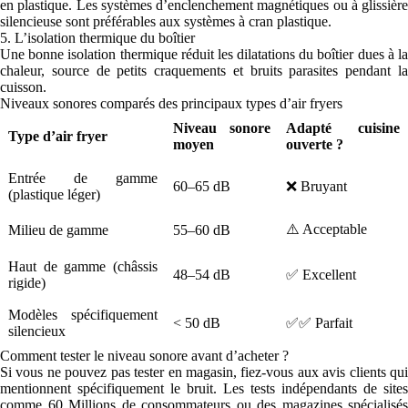
en plastique. Les systèmes d’enclenchement magnétiques ou à glissière
silencieuse sont préférables aux systèmes à cran plastique.
5. L’isolation thermique du boîtier
Une bonne isolation thermique réduit les dilatations du boîtier dues à la
chaleur, source de petits craquements et bruits parasites pendant la
cuisson.
Niveaux sonores comparés des principaux types d’air fryers
Niveau sonore
Adapté cuisine
Type d’air fryer
moyen
ouverte ?
Entrée de gamme
60–65 dB
❌ Bruyant
(plastique léger)
⚠️ Acceptable
Milieu de gamme
55–60 dB
Haut de gamme (châssis
48–54 dB
✅ Excellent
rigide)
Modèles spécifiquement
< 50 dB
✅✅ Parfait
silencieux
Comment tester le niveau sonore avant d’acheter ?
Si vous ne pouvez pas tester en magasin, fiez-vous aux avis clients qui
mentionnent spécifiquement le bruit. Les tests indépendants de sites
comme 60 Millions de consommateurs ou des magazines spécialisés