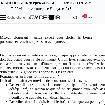
Passer
🔥
SOLDES 2026 jusqu'à -40%
🔥
Tel: 06 51 69 54 49
au
🇫🇷 Marque et entreprise Française 🇫🇷
contenu
0
0,00
€
Aucun
résultat
Mixeur plongeant : guide expert pour choisir la bonne
puissance et réussir soupes, sauces et purées
Dans une cuisine ouverte sur le salon, chaque appareil électroménager
doit être pensé pour la vie commune. Un
air fryer silencieux
évite de
couvrir les conversations, d’interrompre un film ou de réveiller les
enfants endormis. Mais comment distinguer un modèle vraiment discret
d’un autre ? Ce guide vous donne tous les critères.
Pourquoi les air fryers font-ils du bruit ?
Le bruit d’un air fryer provient de deux sources principales :
Le ventilateur
: c’est la source principale. Un ventilateur
déséquilibré, de mauvaise qualité ou de grande taille crée des
vibrations et un bruit de souffle. La qualité des roulements et
l’équilibrage des pales sont déterminants.
Les vibrations du châssis
: si le boîtier plastique est peu rigide