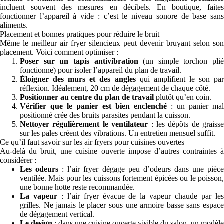
incluent souvent des mesures en décibels. En boutique, faites
fonctionner l’appareil à vide : c’est le niveau sonore de base sans
aliments.
Placement et bonnes pratiques pour réduire le bruit
Même le meilleur air fryer silencieux peut devenir bruyant selon son
placement. Voici comment optimiser :
Poser sur un tapis antivibration
(un simple torchon plié
fonctionne) pour isoler l’appareil du plan de travail.
Éloigner des murs et des angles
qui amplifient le son par
réflexion. Idéalement, 20 cm de dégagement de chaque côté.
Positionner au centre du plan de travail
plutôt qu’en coin.
Vérifier que le panier est bien enclenché
: un panier mal
positionné crée des bruits parasites pendant la cuisson.
Nettoyer régulièrement le ventilateur
: les dépôts de graisse
sur les pales créent des vibrations. Un entretien mensuel suffit.
Ce qu’il faut savoir sur les air fryers pour cuisines ouvertes
Au-delà du bruit, une cuisine ouverte impose d’autres contraintes à
considérer :
Les odeurs
: l’air fryer dégage peu d’odeurs dans une pièc
ventilée. Mais pour les cuissons fortement épicées ou le poisson,
une bonne hotte reste recommandée.
La vapeur
: l’air fryer évacue de la vapeur chaude par le
grilles. Ne jamais le placer sous une armoire basse sans espace
de dégagement vertical.
Le design
: dans une cuisine ouverte visible du salon, un modèle