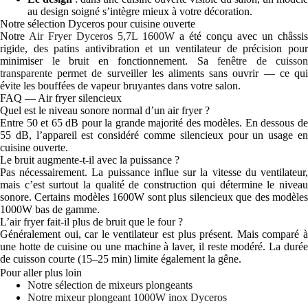
au design soigné s’intègre mieux à votre décoration.
Notre sélection Dyceros pour cuisine ouverte
Notre
Air Fryer Dyceros 5,7L 1600W
a été conçu avec un châssis
rigide, des patins antivibration et un ventilateur de précision pour
minimiser le bruit en fonctionnement. Sa
fenêtre de cuisson
transparente
permet de surveiller les aliments sans ouvrir — ce qui
évite les bouffées de vapeur bruyantes dans votre salon.
FAQ — Air fryer silencieux
Quel est le niveau sonore normal d’un air fryer ?
Entre 50 et 65 dB pour la grande majorité des modèles. En dessous de
55 dB, l’appareil est considéré comme silencieux pour un usage en
cuisine ouverte.
Le bruit augmente-t-il avec la puissance ?
Pas nécessairement. La puissance influe sur la vitesse du ventilateur,
mais c’est surtout la qualité de construction qui détermine le niveau
sonore. Certains modèles 1600W sont plus silencieux que des modèles
1000W bas de gamme.
L’air fryer fait-il plus de bruit que le four ?
Généralement oui, car le ventilateur est plus présent. Mais comparé à
une hotte de cuisine ou une machine à laver, il reste modéré. La durée
de cuisson courte (15–25 min) limite également la gêne.
Pour aller plus loin
Notre sélection de mixeurs plongeants
Notre mixeur plongeant 1000W inox Dyceros