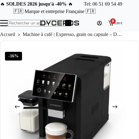
Passer
🔥
SOLDES 2026 jusqu'à -40%
🔥
Tel: 06 51 69 54 49
au
🇫🇷 Marque et entreprise Française 🇫🇷
contenu
0
0,00
€
Aucun
résultat
Accueil
Machine à café | Expresso, grain ou capsule – Dyceros, café sur mesure