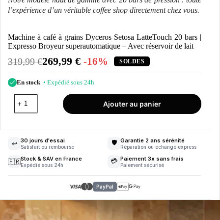
l’expérience d’un véritable coffee shop directement chez vous.
Machine à café à grains Dyceros Setosa LatteTouch 20 bars |
Expresso Broyeur superautomatique – Avec réservoir de lait
269,99
€
-16%
319,99
€
SOLDES
En stock
• Expédié sous 24h
quantité
Ajouter au panier
de
Machine
à
café
à
30 jours d'essai
Garantie 2 ans sérénité
🛡️
↩️
grains
Satisfait ou remboursé
Réparation ou échange express
Dyceros
Stock & SAV en France
Paiement 3x sans frais
💳
🇫🇷
Setosa
Expédié sous 24h
Paiement sécurisé
LatteTouch
20
PayPal
bars
|
Expresso
Broyeur