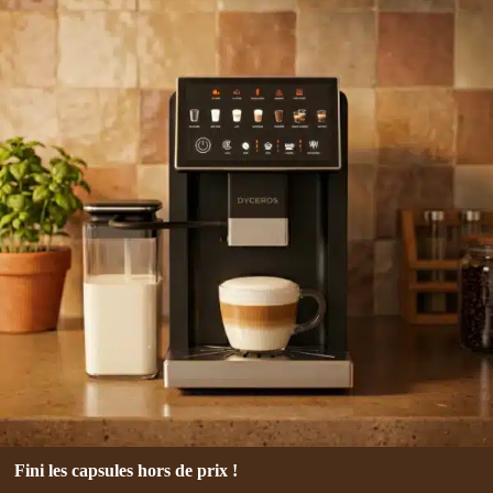
superautomatique
–
Avec
réservoir
de
lait
Fini les capsules hors de prix !