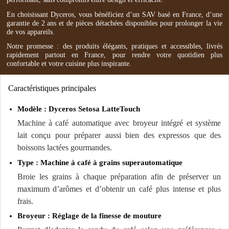
En choisissant Dyceros, vous bénéficiez d’un SAV basé en France, d’une
garantie de 2 ans et de pièces détachées disponibles pour prolonger la vie
de vos appareils.
Notre promesse : des produits élégants, pratiques et accessibles, livrés
rapidement partout en France, pour rendre votre quotidien plus
confortable et votre cuisine plus inspirante.
Caractéristiques principales
Modèle : Dyceros Setosa LatteTouch
Machine à café automatique avec broyeur intégré et système
lait conçu pour préparer aussi bien des expressos que des
boissons lactées gourmandes.
Type : Machine à café à grains superautomatique
Broie les grains à chaque préparation afin de préserver un
maximum d’arômes et d’obtenir un café plus intense et plus
frais.
Broyeur : Réglage de la finesse de mouture